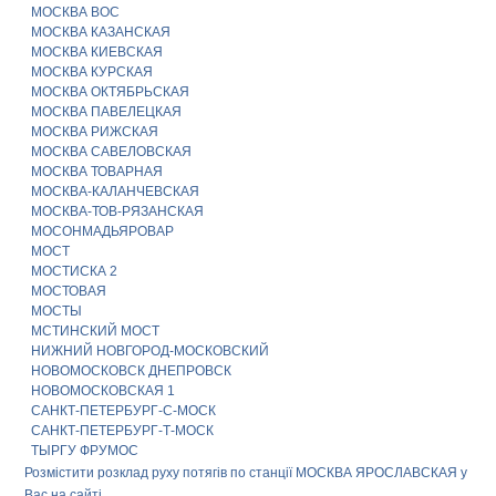
МОСКВА ВОС
МОСКВА КАЗАНСКАЯ
МОСКВА КИЕВСКАЯ
МОСКВА КУРСКАЯ
МОСКВА ОКТЯБРЬСКАЯ
МОСКВА ПАВЕЛЕЦКАЯ
МОСКВА РИЖСКАЯ
МОСКВА САВЕЛОВСКАЯ
МОСКВА ТОВАРНАЯ
МОСКВА-КАЛАНЧЕВСКАЯ
МОСКВА-ТОВ-РЯЗАНСКАЯ
МОСОНМАДЬЯРОВАР
МОСТ
МОСТИСКА 2
МОСТОВАЯ
МОСТЫ
МСТИНСКИЙ МОСТ
НИЖНИЙ НОВГОРОД-МОСКОВСКИЙ
НОВОМОСКОВСК ДНЕПРОВСК
НОВОМОСКОВСКАЯ 1
САНКТ-ПЕТЕРБУРГ-С-МОСК
САНКТ-ПЕТЕРБУРГ-Т-МОСК
ТЫРГУ ФРУМОС
Розмістити розклад руху потягів по станції МОСКВА ЯРОСЛАВСКАЯ у
Вас на сайті.