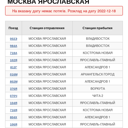
МОСКВА ЯРОСЛАВСКАЯ
На вказану дату немає потягів. Розклад на дату 2022-12-18
Поезд
Станция отправления
Станция прибытия
МОСКВА ЯРОСЛАВСКАЯ
ВЛАДИВОСТОК
002Э
МОСКВА ЯРОСЛАВСКАЯ
ВЛАДИВОСТОК
984А
МОСКВА ЯРОСЛАВСКАЯ
КОСТРОМА НОВАЯ
718А
МОСКВА ЯРОСЛАВСКАЯ
ЯРОСЛАВЛЬ-ГЛАВНЫЙ
102Я
МОСКВА ЯРОСЛАВСКАЯ
АЛЕКСАНДРОВ 1
812Г
МОСКВА ЯРОСЛАВСКАЯ
АРХАНГЕЛЬСК ГОРОД
016М
МОСКВА ЯРОСЛАВСКАЯ
АЛЕКСАНДРОВ 1
802М
МОСКВА ЯРОСЛАВСКАЯ
ВОРКУТА
376Я
МОСКВА ЯРОСЛАВСКАЯ
ЧИТА 2
070Ч
МОСКВА ЯРОСЛАВСКАЯ
ЯРОСЛАВЛЬ-ГЛАВНЫЙ
104Я
МОСКВА ЯРОСЛАВСКАЯ
КОСТРОМА НОВАЯ
716Я
МОСКВА ЯРОСЛАВСКАЯ
АЛЕКСАНДРОВ 1
804Х
МОСКВА ЯРОСЛАВСКАЯ
ЯРОСЛАВЛЬ-ГЛАВНЫЙ
106Я