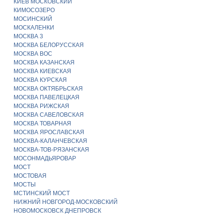
КИЕВ МОСКОВСКИЙ
КИМОСОЗЕРО
МОСИНСКИЙ
МОСКАЛЕНКИ
МОСКВА 3
МОСКВА БЕЛОРУССКАЯ
МОСКВА ВОС
МОСКВА КАЗАНСКАЯ
МОСКВА КИЕВСКАЯ
МОСКВА КУРСКАЯ
МОСКВА ОКТЯБРЬСКАЯ
МОСКВА ПАВЕЛЕЦКАЯ
МОСКВА РИЖСКАЯ
МОСКВА САВЕЛОВСКАЯ
МОСКВА ТОВАРНАЯ
МОСКВА ЯРОСЛАВСКАЯ
МОСКВА-КАЛАНЧЕВСКАЯ
МОСКВА-ТОВ-РЯЗАНСКАЯ
МОСОНМАДЬЯРОВАР
МОСТ
МОСТОВАЯ
МОСТЫ
МСТИНСКИЙ МОСТ
НИЖНИЙ НОВГОРОД-МОСКОВСКИЙ
НОВОМОСКОВСК ДНЕПРОВСК