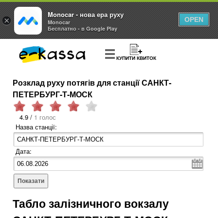
Monocar - нова ера руху
×
OPEN
Monocar
Бесплатно - в Google Play
КУПИТИ КВИТОК
Розклад руху потягів для станції САНКТ-
ПЕТЕРБУРГ-Т-МОСК
4.9 /
1 голос
Назва станції:
Дата:
Показати
Табло залізничного вокзалу