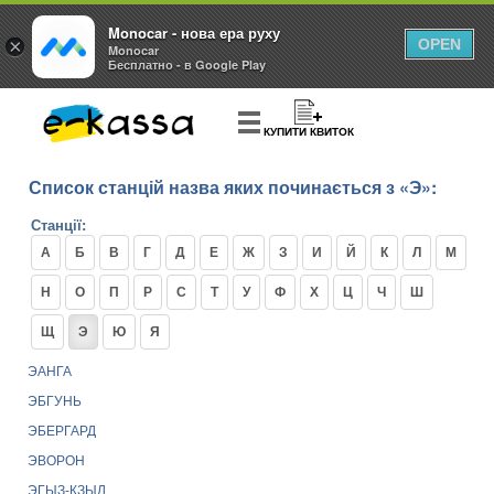
Monocar - нова ера руху
×
OPEN
Monocar
Бесплатно - в Google Play
КУПИТИ КВИТОК
Список станцій назва яких починається з «Э»:
Станції:
А
Б
В
Г
Д
Е
Ж
З
И
Й
К
Л
М
Н
О
П
Р
С
Т
У
Ф
Х
Ц
Ч
Ш
Щ
Э
Ю
Я
ЭАНГА
ЭБГУНЬ
ЭБЕРГАРД
ЭВОРОН
ЭГЫЗ-КЗЫЛ