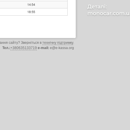
14:54
18:55
ання сайту? Зверніться в
технічну підтримку
.
Тел.:
+380635133719
e-mail:
e@e-kassa.org