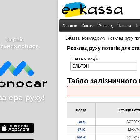
Головна
Квитки
Розклад
Новини
Ін
›
›
Розклад руху по
E-Kassa
Розклад руху
Розклад руху потягів для ст
Назва станції:
Табло залізничного
Поезд
Станция от
АСТРАХ
109Ж
МАХАЧ
373С
АСТРАХ
005Ж