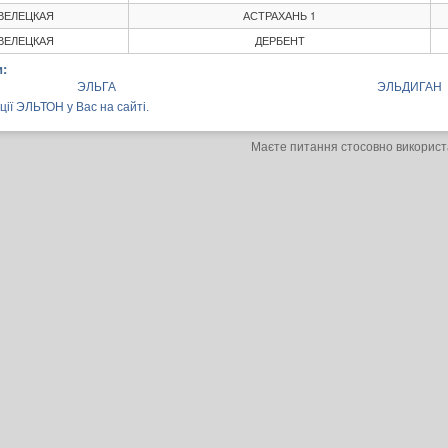
ВЕЛЕЦКАЯ
АСТРАХАНЬ 1
ВЕЛЕЦКАЯ
ДЕРБЕНТ
:
ЭЛЬГА
ЭЛЬДИГАН
ції ЭЛЬТОН у Вас на сайті.
Маєте питання стосовно використ