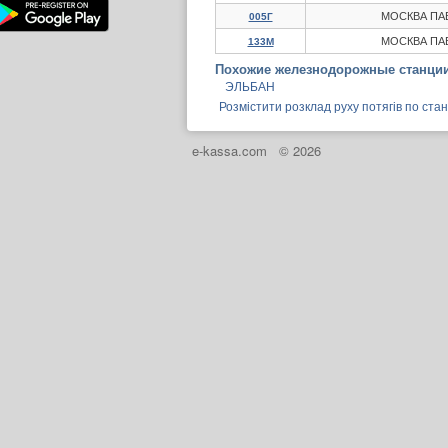
МОСКВА ПА
005Г
МОСКВА ПА
133М
Похожие железнодорожные станции
ЭЛЬБАН
Розмістити розклад руху потягів по стан
e-kassa.com
© 2026