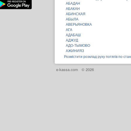
АБАДАН
АБАКАН
АБИНСКАЯ
АБЫЛА
АВЕРЬЯНОВКА
АГА
АДАБАШ
АДЖУД
АДО-ТЫМОВО
АЖИНИЯЗ
Розмістити розклад руху потягів по ста
e-kassa.com
© 2026