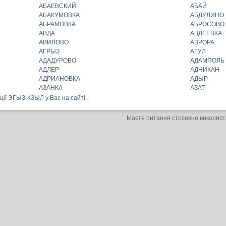
АБАЕВСКИЙ
АБАЙ
АБАКУМОВКА
АБДУЛИНО
АБРАМОВКА
АБРОСОВО
АВДА
АВДЕЕВКА
АВИЛОВО
АВРОРА
АГРЫЗ
АГУЛ
АДАДУРОВО
АДАМПОЛЬ
АДЛЕР
АДНИКАН
АДРИАНОВКА
АДЫР
АЗАНКА
АЗАТ
нції ЭГЫЗ-КЗЫЛ у Вас на сайті.
Маєте питання стосовно використ