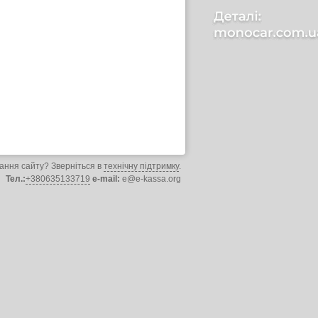
ання сайту? Зверніться в
технічну підтримку
.
Тел.:
+380635133719
e-mail:
e@e-kassa.org