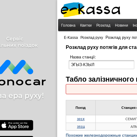
Головна
Квитки
Розклад
Новини
Ін
›
›
Розклад руху п
E-Kassa
Розклад руху
Розклад руху потягів для с
Назва станції:
Табло залізничног
Поезд
Станция 
СЕМИП
301Х
АЛМ
351Ц
Похожие железнодорожные станции