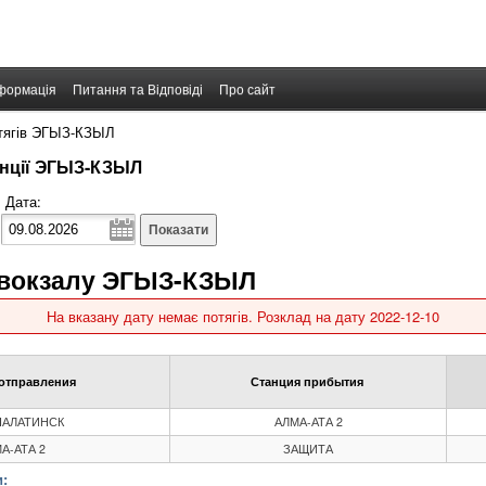
формація
Питання та Відповіді
Про сайт
отягів ЭГЫЗ-КЗЫЛ
танції ЭГЫЗ-КЗЫЛ
Дата:
Показати
о вокзалу ЭГЫЗ-КЗЫЛ
На вказану дату немає потягів. Розклад на дату 2022-12-10
отправления
Станция прибытия
АЛАТИНСК
АЛМА-АТА 2
А-АТА 2
ЗАЩИТА
: