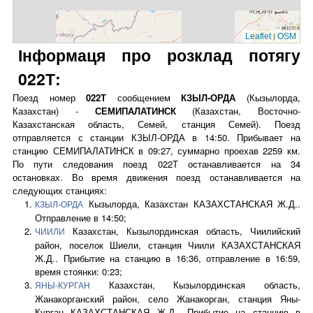
|
Leaflet
OSM
Інформаця про розклад потягу
022Т:
Поезд номер
022Т
сообщением
КЗЫЛ-ОРДА
(Кызылорда,
Казахстан) -
СЕМИПАЛАТИНСК
(Казахстан, Восточно-
Казахстанская область, Семей, станция Семей). Поезд
отправляется с станции КЗЫЛ-ОРДА в 14:50. Прибывает на
станцию СЕМИПАЛАТИНСК в 09:27, суммарно проехав 2259 км.
По пути следования поезд 022Т останавливается на 34
остановках. Во время движения поезд останавливается на
следующих станциях:
Кызылорда, Казахстан КАЗАХСТАНСКАЯ Ж.Д..
КЗЫЛ-ОРДА
Отправление в 14:50;
Казахстан, Кызылординская область, Чиилийский
ЧИИЛИ
район, поселок Шиели, станция Чиили КАЗАХСТАНСКАЯ
Ж.Д.. Прибытие на станцию в 16:36, отправление в 16:59,
время стоянки: 0:23;
Казахстан, Кызылординская область,
ЯНЫ-КУРГАН
Жанакорганский район, село Жанакорган, станция Яны-
Курган КАЗАХСТАНСКАЯ Ж.Д.. Прибытие на станцию в