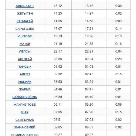
13:12
13:42
0:30
АЛМА-АТА 1
14:25
14:27
0:02
ЖЕТЫГЕН
14:55
14:58
0:03
КАПЧАГАЙ
17:07
17:21
0:14
САРЫ-ОЗЕК
19:13
19:26
0:13
УШ-ТОБЕ
21:19
21:35
0:16
МАТАЙ
22:17
22:21
0:04
ЛЕПСЫ
23:55
00:24
0:29
АКТОГАЙ
01:02
01:03
0:01
ТАНСЫК
02:32
02:47
0:15
АЯГОЗ
03:53
03:54
0:01
УШБИЙК
04:46
04:47
0:01
ЖАРМА
05:39
05:40
0:01
БАЛАКТЫ-КОЛЬ
06:11
06:20
0:09
ЖАНГИЗ-ТОБЕ
07:05
07:20
0:15
ШАР
07:51
07:53
0:02
СУУК-БУЛАК
09:05
09:07
0:02
ЖАНА-СЕМЕЙ
09:27
09:27
СЕМИПАЛАТИНСК