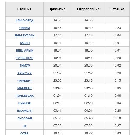
Станция
Прибытие
Отправление
Стоянка
14:50
14:50
КЗЫЛ-ОРДА
16:36
16:59
0:23
ЧИИЛИ
17:44
17:48
0:04
ЯНЫ-КУРГАН
18:21
18:22
0:01
ТАЛАП
18:34
18:35
0:01
БЕШ-АРЫК
19:21
19:41
0:20
ТУРКЕСТАН
20:34
20:36
0:02
ТИМУР
21:32
21:52
0:20
АРЫСЬ 2
23:03
23:18
0:15
ЧИМКЕНТ
23:48
23:53
0:05
МАНКЕНТ
01:04
01:10
0:06
ТЮЛЬКУБАС
02:16
02:20
0:04
БУРНОЕ
03:41
04:01
0:20
ДЖАМБУЛ
05:36
05:46
0:10
ЛУГОВАЯ
07:25
07:52
0:27
ЧУ
10:13
10:22
0:09
ОТАР