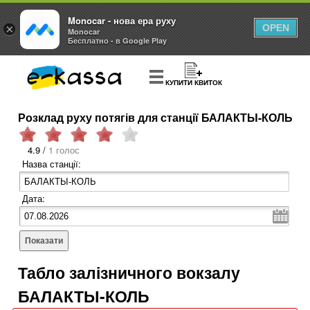
Monocar - нова ера руху
×
OPEN
Monocar
Бесплатно - в Google Play
КУПИТИ КВИТОК
Розклад руху потягів для станції БАЛАКТЫ-КОЛЬ
4.9 /
1 голос
Назва станції:
Дата:
Показати
Табло залізничного вокзалу
БАЛАКТЫ-КОЛЬ