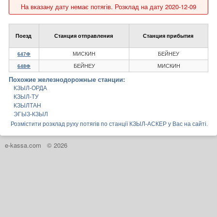
На вказану дату немає потягів. Розклад на дату 2020-12-09
Поезд
Станция отправления
Станция прибытия
МИСКИН
БЕЙНЕУ
647Ф
БЕЙНЕУ
МИСКИН
648Ф
Похожие железнодорожные станции:
КЗЫЛ-ОРДА
КЗЫЛ-ТУ
КЗЫЛТАН
ЭГЫЗ-КЗЫЛ
Розмістити розклад руху потягів по станції КЗЫЛ-АСКЕР у Вас на сайті.
e-kassa.com
© 2026