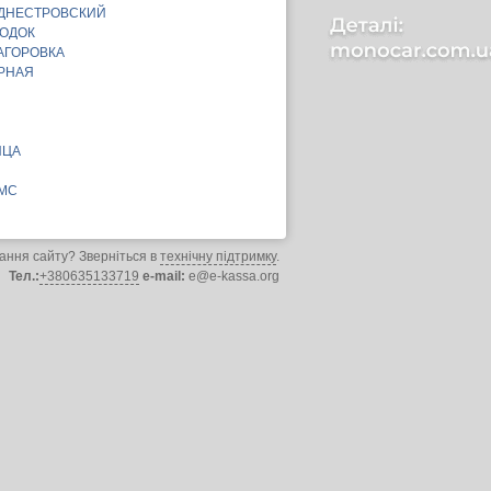
-ДНЕСТРОВСКИЙ
РОДОК
АГОРОВКА
РНАЯ
ИЦА
ПМС
ання сайту? Зверніться в
технічну підтримку
.
Тел.:
+380635133719
e-mail:
e@e-kassa.org