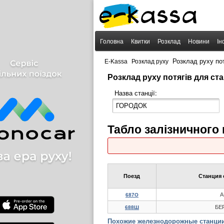
Головна
Квитки
Розклад
Новини
Ін
›
›
Розклад руху п
E-Kassa
Розклад руху
Розклад руху потягів для ст
Назва станції:
Табло залізничного
Поезд
Станция 
А
687О
БЕ
688Ш
Похожие железнодорожные станции