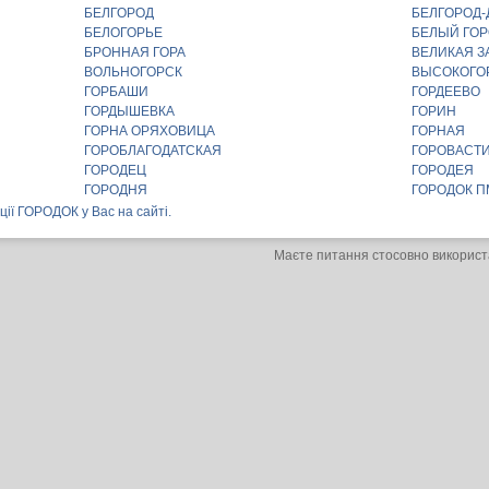
БЕЛГОРОД
БЕЛГОРОД
БЕЛОГОРЬЕ
БЕЛЫЙ ГО
БРОННАЯ ГОРА
ВЕЛИКАЯ З
ВОЛЬНОГОРСК
ВЫСОКОГО
ГОРБАШИ
ГОРДЕЕВО
ГОРДЫШЕВКА
ГОРИН
ГОРНА ОРЯХОВИЦА
ГОРНАЯ
ГОРОБЛАГОДАТСКАЯ
ГОРОВАСТ
ГОРОДЕЦ
ГОРОДЕЯ
ГОРОДНЯ
ГОРОДОК 
ції ГОРОДОК у Вас на сайті.
Маєте питання стосовно використ