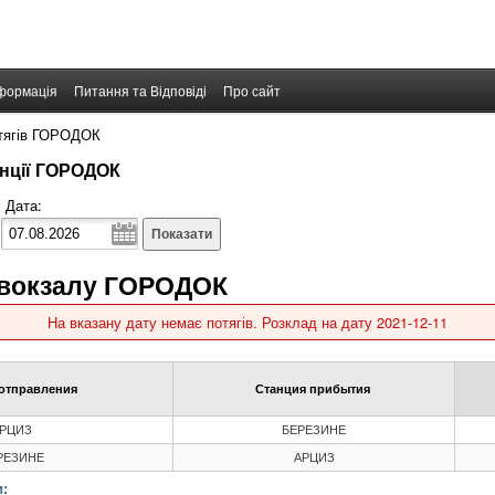
формація
Питання та Відповіді
Про сайт
отягів ГОРОДОК
анції ГОРОДОК
Дата:
Показати
 вокзалу ГОРОДОК
На вказану дату немає потягів. Розклад на дату 2021-12-11
отправления
Станция прибытия
РЦИЗ
БЕРЕЗИНЕ
РЕЗИНЕ
АРЦИЗ
: