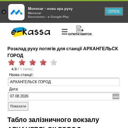
Monocar - нова ера руху
×
OPEN
Monocar
Бесплатно - в Google Play
КУПИТИ КВИТОК
Розклад руху потягів для станції АРХАНГЕЛЬСК
ГОРОД
4.9 /
1 голос
Назва станції:
Дата:
Показати
Табло залізничного вокзалу