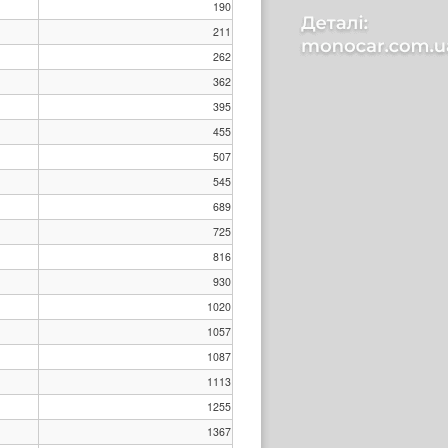
190
211
262
362
395
455
507
545
689
725
816
930
1020
1057
1087
1113
1255
1367