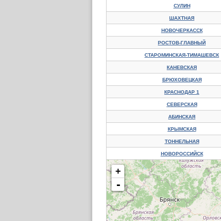
СУЛИН
ШАХТНАЯ
НОВОЧЕРКАССК
РОСТОВ-ГЛАВНЫЙ
СТАРОМИНСКАЯ-ТИМАШЕВСК
КАНЕВСКАЯ
БРЮХОВЕЦКАЯ
КРАСНОДАР 1
СЕВЕРСКАЯ
АБИНСКАЯ
КРЫМСКАЯ
ТОННЕЛЬНАЯ
НОВОРОССИЙСК
+
-