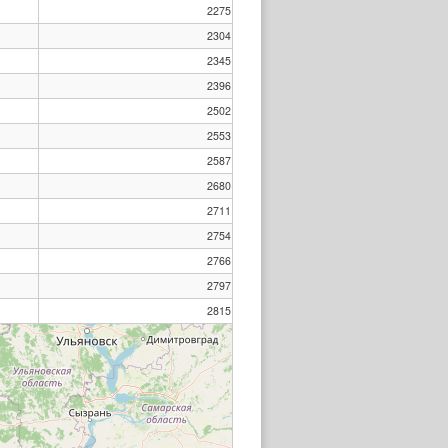
2275
2304
2345
2396
2502
2553
2587
2680
2711
2754
2766
2797
2815