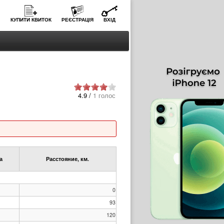
КУПИТИ КВИТОК
РЕЄСТРАЦІЯ
ВХІД
4.9 /
1 голос
а
Расстояние, км.
0
93
120