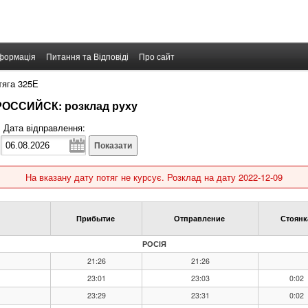
формація
Питання та Відповіді
Про сайт
тяга 325Е
РОССИЙСК: розклад руху
Дата відправлення:
Показати
На вказану дату потяг не курсує. Розклад на дату 2022-12-09
Прибытие
Отправление
Стоянк
РОСIЯ
21:26
21:26
23:01
23:03
0:02
23:29
23:31
0:02