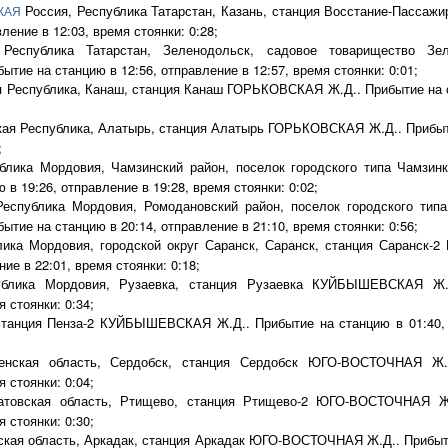
Россия, Республика Татарстан, Казань, станция Восстание-Пасса
КАЯ
ление в 12:03, время стоянки: 0:28;
Республика Татарстан, Зеленодольск, садовое товарищество З
ие на станцию в 12:56, отправление в 12:57, время стоянки: 0:01;
 Республика, Канаш, станция Канаш ГОРЬКОВСКАЯ Ж.Д.. Прибытие на ст
ая Республика, Алатырь, станция Алатырь ГОРЬКОВСКАЯ Ж.Д.. Прибыти
;
блика Мордовия, Чамзинский район, поселок городского типа Чамзи
 в 19:26, отправление в 19:28, время стоянки: 0:02;
еспублика Мордовия, Ромодановский район, поселок городского тип
ие на станцию в 20:14, отправление в 21:10, время стоянки: 0:56;
лика Мордовия, городской округ Саранск, Саранск, станция Саранск
ие в 22:01, время стоянки: 0:18;
блика Мордовия, Рузаевка, станция Рузаевка КУЙБЫШЕВСКАЯ Ж.Д
 стоянки: 0:34;
станция Пенза-2 КУЙБЫШЕВСКАЯ Ж.Д.. Прибытие на станцию в 01:40, о
енская область, Сердобск, станция Сердобск ЮГО-ВОСТОЧНАЯ Ж.Д
 стоянки: 0:04;
товская область, Ртищево, станция Ртищево-2 ЮГО-ВОСТОЧНАЯ Ж.
 стоянки: 0:30;
кая область, Аркадак, станция Аркадак ЮГО-ВОСТОЧНАЯ Ж.Д.. Прибыти