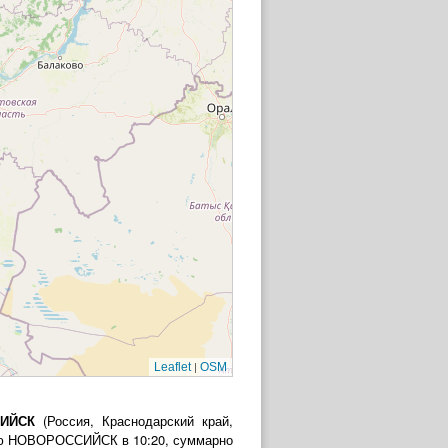
|
Leaflet
OSM
ИЙСК
(Россия, Краснодарский край,
нцию НОВОРОССИЙСК в 10:20, суммарно