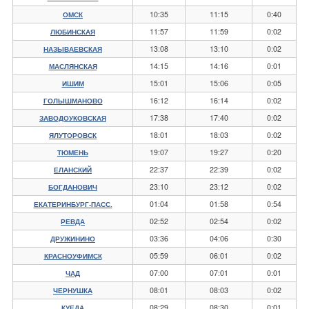
10:35
11:15
0:40
ОМСК
11:57
11:59
0:02
ЛЮБИНСКАЯ
13:08
13:10
0:02
НАЗЫВАЕВСКАЯ
14:15
14:16
0:01
МАСЛЯНСКАЯ
15:01
15:06
0:05
ИШИМ
16:12
16:14
0:02
ГОЛЫШМАНОВО
17:38
17:40
0:02
ЗАВОДОУКОВСКАЯ
18:01
18:03
0:02
ЯЛУТОРОВСК
19:07
19:27
0:20
ТЮМЕНЬ
22:37
22:39
0:02
ЕЛАНСКИЙ
23:10
23:12
0:02
БОГДАНОВИЧ
01:04
01:58
0:54
ЕКАТЕРИНБУРГ-ПАСС.
02:52
02:54
0:02
РЕВДА
03:36
04:06
0:30
ДРУЖИНИНО
05:59
06:01
0:02
КРАСНОУФИМСК
07:00
07:01
0:01
ЧАД
08:01
08:03
0:02
ЧЕРНУШКА
08:29
08:30
0:01
КУЕДА