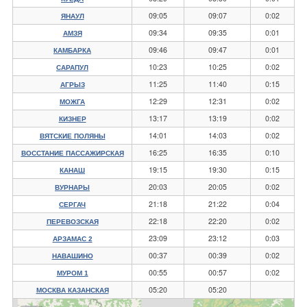
09:05
09:07
0:02
ЯНАУЛ
09:34
09:35
0:01
АМЗЯ
09:46
09:47
0:01
КАМБАРКА
10:23
10:25
0:02
САРАПУЛ
11:25
11:40
0:15
АГРЫЗ
12:29
12:31
0:02
МОЖГА
13:17
13:19
0:02
КИЗНЕР
14:01
14:03
0:02
ВЯТСКИЕ ПОЛЯНЫ
16:25
16:35
0:10
ВОССТАНИЕ ПАССАЖИРСКАЯ
19:15
19:30
0:15
КАНАШ
20:03
20:05
0:02
ВУРНАРЫ
21:18
21:22
0:04
СЕРГАЧ
22:18
22:20
0:02
ПЕРЕВОЗСКАЯ
23:09
23:12
0:03
АРЗАМАС 2
00:37
00:39
0:02
НАВАШИНО
00:55
00:57
0:02
МУРОМ 1
05:20
05:20
МОСКВА КАЗАНСКАЯ