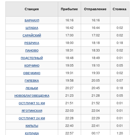
Станция
Прибытие
Отправление
Стоянка
16:16
16:16
БАРНАУЛ
16:42
16:44
0:02
ШТАБКА
17:00
17:02
0:02
САРАЙСКИЙ
18:00
18:18
0:18
РЕБРИХА
18:31
18:33
0:02
ПАНОВО
18:48
18:49
0:01
ПОДСТЕПНЫЙ
19:05
19:10
0:05
КОРЧИНО
19:31
19:33
0:02
ОВЕЧКИНО
19:58
20:05
0:07
ГИЛЕВКА
20:27
20:45
0:18
ЛЕНЬКИ
21:23
21:28
0:05
НОВОБЛАГОВЕЩЕНКА
21:51
21:52
0:01
ОСТ.ПУНКТ 51 КМ
22:03
22:04
0:01
ЯГОТИНСКАЯ
22:28
22:29
0:01
ОСТ.ПУНКТ 24 КМ
22:40
22:41
0:01
КИЛЬТЫ
22:57
00:17
1:20
КУЛУНДА