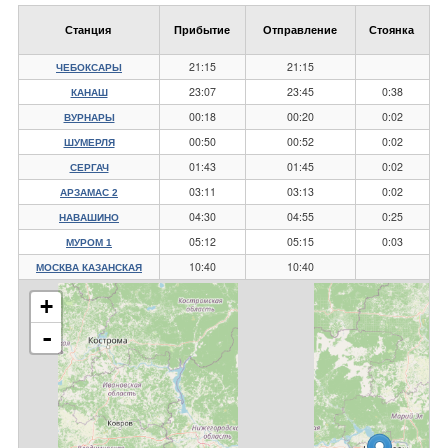
Станция
Прибытие
Отправление
Стоянка
21:15
21:15
ЧЕБОКСАРЫ
23:07
23:45
0:38
КАНАШ
00:18
00:20
0:02
ВУРНАРЫ
00:50
00:52
0:02
ШУМЕРЛЯ
01:43
01:45
0:02
СЕРГАЧ
03:11
03:13
0:02
АРЗАМАС 2
04:30
04:55
0:25
НАВАШИНО
05:12
05:15
0:03
МУРОМ 1
10:40
10:40
МОСКВА КАЗАНСКАЯ
+
-