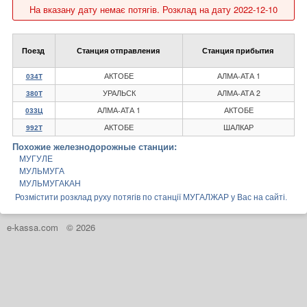
На вказану дату немає потягів. Розклад на дату 2022-12-10
Поезд
Станция отправления
Станция прибытия
АКТОБЕ
АЛМА-АТА 1
034Т
УРАЛЬСК
АЛМА-АТА 2
380Т
АЛМА-АТА 1
АКТОБЕ
033Ц
АКТОБЕ
ШАЛКАР
992Т
Похожие железнодорожные станции:
МУГУЛЕ
МУЛЬМУГА
МУЛЬМУГАКАН
Розмістити розклад руху потягів по станції МУГАЛЖАР у Вас на сайті.
e-kassa.com
© 2026