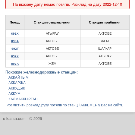
На вказану дату немає потягів. Розклад на дату 2022-12-10
Поезд
Станция отправления
Станция прибытия
АТЫРАУ
АКТОБЕ
691Х
АКТОБЕ
ЖЕМ
898А
АКТОБЕ
ШАЛКАР
992Т
АКТОБЕ
АТЫРАУ
692Х
ЖЕМ
АКТОБЕ
897А
Похожие железнодорожные станции:
АККАЙТЫМ
АККАРЖА
АККУДЫК
АККУМ
КАЛМАККЫРГАН
Розмістити розклад руху потягів по станції АККЕМЕР у Вас на сайті.
e-kassa.com
© 2026