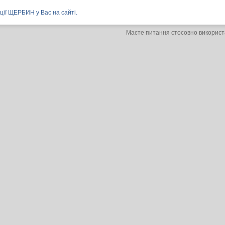
нції ЩЕРБИН у Вас на сайті.
Маєте питання стосовно використ