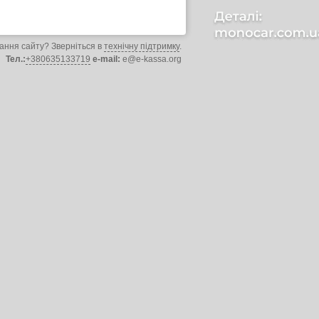
ання сайту? Зверніться в
технічну підтримку
.
Тел.:
+380635133719
e-mail:
e@e-kassa.org