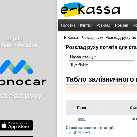
Головна
Квитки
Розклад
Новини
Ін
›
›
Розклад руху п
E-Kassa
Розклад руху
Розклад руху потягів для с
Назва станції:
Табло залізничног
Потяг
Ста
КИЕ
059К
Схожі залізничні станції:
ИЩЕРСКАЯ