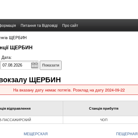
формація
Питання та Відповіді
Про сайт
отягів ЩЕРБИН
танції ЩЕРБИН
Дата:
Показати
о вокзалу ЩЕРБИН
На вказану дату немає потягів. Розклад на дату 2024-09-22
нція відправлення
Станція прибуття
В-ПАССАЖИРСКИЙ
ЧОП
МЕЩЕРСКАЯ
ПЕЩЕРНАЯ