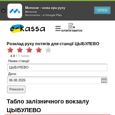
Monocar - нова ера руху
×
OPEN
Monocar
Бесплатно - в Google Play
КУПИТИ КВИТОК
Розклад руху потягів для станції ЦЫБУЛЕВО
4.9 /
1 голос
Назва станції:
Дата:
Показати
Табло залізничного вокзалу
ЦЫБУЛЕВО