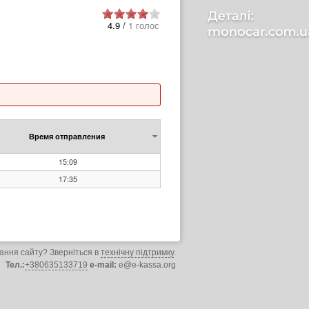
4.9 /
1 голос
Время отправления
15:09
17:35
ання сайту? Зверніться в
технічну підтримку
.
Тел.:
+380635133719
e-mail:
e@e-kassa.org