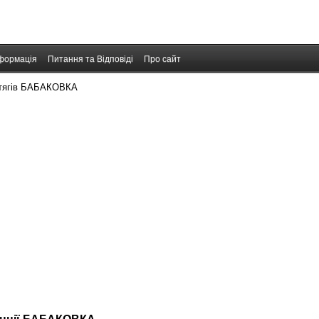
формація
Питання та Відповіді
Про сайт
отягів БАБАКОВКА
танції БАБАКОВКА