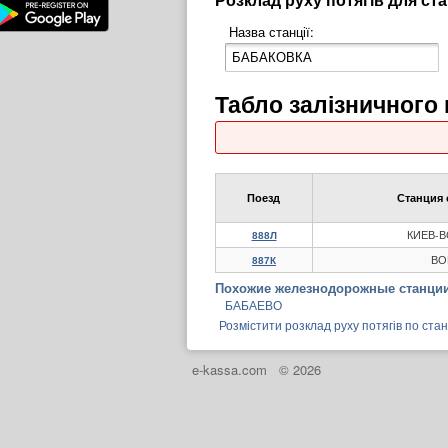
Назва станції:
Табло залізничног
Поезд
Станция 
КИЕВ-
888Л
ВО
887К
Похожие железнодорожные станции
БАБАЕВО
Розмістити розклад руху потягів по ста
e-kassa.com
© 2026