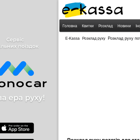
Головна
Квитки
Розклад
Новини
Ін
›
›
Розклад руху п
E-Kassa
Розклад руху
Розклад руху потягів для с