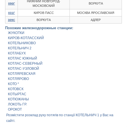
НИЖНИЙ НОВГОРОД-
ВОРКУТА
090Г
МОСКОВСКИЙ
КИРОВ ПАСС
МОСКВА ЯРОСЛАВСКАЯ
031Г
ВОРКУТА
АДЛЕР
309С
Похожие железнодорожные станции:
ЖУКОТКИ
КИРОВ-КОТЛАССКИЙ
КОТЕЛЬНИКОВО
КОТЕЛЬНИЧ 2
КОТЛАБУХ
КОТЛАС ЮЖНЫЙ
КОТЛАС-СЕВЕРНЫЙ
КОТЛАС-УЗЛОВОЙ
КОТЛЯРЕВСКАЯ
КОТЛЯРОВО
КОТО *
КОТОВСК
КОТЫРТАС
КОТЮЖАНЫ
ЛОКОТЬ ГР.
ОРОКОТ
Розмістити розклад руху потягів по станції КОТЕЛЬНИЧ 1 у Вас на
сайті.