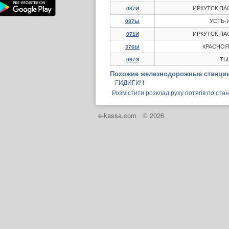
ИРКУТСК П
087И
УСТЬ-
087Ы
ИРКУТСК П
071И
КРАСНОЯ
376Ы
ТЫ
097Э
Похожие железнодорожные станции
ГИДИГИЧ
Розмістити розклад руху потягів по ст
e-kassa.com
© 2026