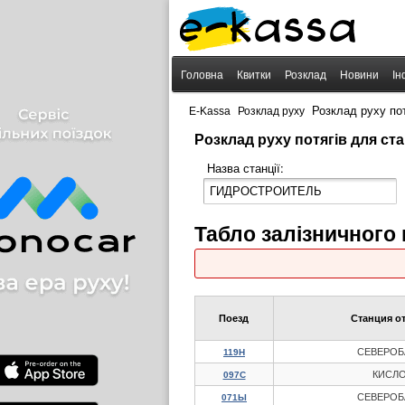
Головна
Квитки
Розклад
Новини
Ін
›
›
Розклад руху п
E-Kassa
Розклад руху
Розклад руху потягів для с
Назва станції:
Табло залізничног
Поезд
Станция о
СЕВЕРОБ
119Н
КИСЛ
097С
СЕВЕРОБ
071Ы