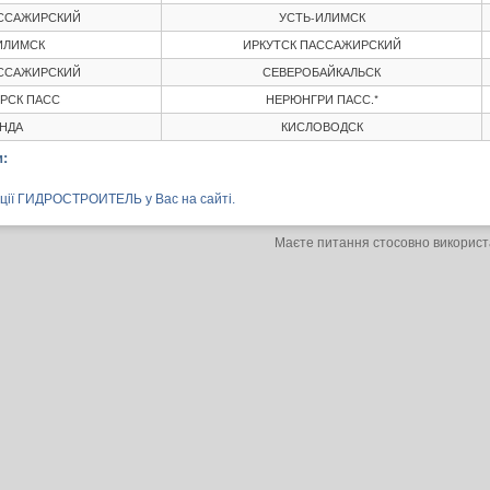
АССАЖИРСКИЙ
УСТЬ-ИЛИМСК
ИЛИМСК
ИРКУТСК ПАССАЖИРСКИЙ
АССАЖИРСКИЙ
СЕВЕРОБАЙКАЛЬСК
РСК ПАСС
НЕРЮНГРИ ПАСС.*
НДА
КИСЛОВОДСК
:
анції ГИДРОСТРОИТЕЛЬ у Вас на сайті.
Маєте питання стосовно використ