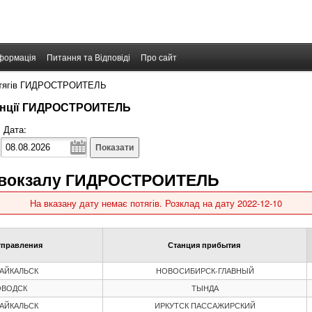
формація
Питання та Відповіді
Про сайт
отягів ГИДРОСТРОИТЕЛЬ
танції ГИДРОСТРОИТЕЛЬ
Дата:
Показати
о вокзалу ГИДРОСТРОИТЕЛЬ
На вказану дату немає потягів. Розклад на дату 2022-12-10
тправления
Станция прибытия
АЙКАЛЬСК
НОВОСИБИРСК-ГЛАВНЫЙ
ОВОДСК
ТЫНДА
АЙКАЛЬСК
ИРКУТСК ПАССАЖИРСКИЙ