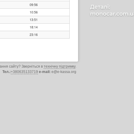
09:56
10:56
13:51
18:14
23:16
ання сайту? Зверніться в
технічну підтримку
.
Тел.:
+380635133719
e-mail:
e@e-kassa.org