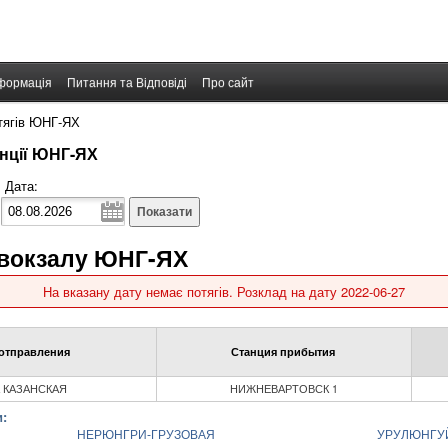
формація
Питання та Відповіді
Про сайт
тягів ЮНГ-ЯХ
анції ЮНГ-ЯХ
Дата:
Показати
 вокзалу ЮНГ-ЯХ
На вказану дату немає потягів. Розклад на дату 2022-06-27
отправления
Станция прибытия
 КАЗАНСКАЯ
НИЖНЕВАРТОВСК 1
:
НЕРЮНГРИ-ГРУЗОВАЯ
УРУЛЮНГУ