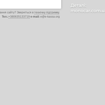
ання сайту? Зверніться в
технічну підтримку
.
Тел.:
+380635133719
e-mail:
e@e-kassa.org