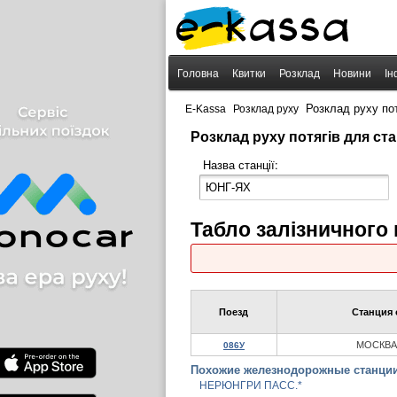
Головна
Квитки
Розклад
Новини
Ін
›
›
Розклад руху по
E-Kassa
Розклад руху
Розклад руху потягів для ст
Назва станції:
Табло залізничного
Поезд
Станция 
МОСКВА
086У
Похожие железнодорожные станции
НЕРЮНГРИ ПАСС.*